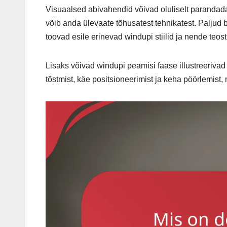
Visuaalsed abivahendid võivad oluliselt parandada
võib anda ülevaate tõhusatest tehnikatest. Paljud
toovad esile erinevad windupi stiilid ja nende teos
Lisaks võivad windupi peamisi faase illustreerivad
tõstmist, käe positsioneerimist ja keha pöörlemist