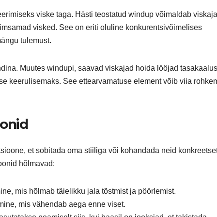
eerimiseks viske taga. Hästi teostatud windup võimaldab viskaja
imsamad visked. See on eriti oluline konkurentsivõimelises
 mängu tulemust.
ndina. Muutes windupi, saavad viskajad hoida lööjad tasakaalus
ise keerulisemaks. See ettearvamatuse element võib viia rohke
oonid
tsioone, et sobitada oma stiiliga või kohandada neid konkreets
ioonid hõlmavad:
ine, mis hõlmab täielikku jala tõstmist ja pöörlemist.
mine, mis vähendab aega enne viset.