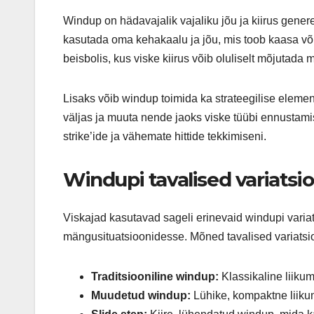
Windup on hädavajalik vajaliku jõu ja kiirus gener
kasutada oma kehakaalu ja jõu, mis toob kaasa võ
beisbolis, kus viske kiirus võib oluliselt mõjutada
Lisaks võib windup toimida ka strateegilise eleme
väljas ja muuta nende jaoks viske tüübi ennustam
strike’ide ja vähemate hittide tekkimiseni.
Windupi tavalised variatsi
Viskajad kasutavad sageli erinevaid windupi varia
mängusituatsioonidesse. Mõned tavalised variats
Traditsiooniline windup:
Klassikaline liikum
Muudetud windup:
Lühike, kompaktne liiku