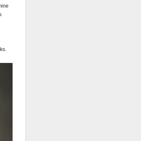
mine
s
ks.