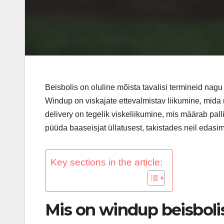
Beisbolis on oluline mõista tavalisi termineid nagu
Windup on viskajate ettevalmistav liikumine, mida
delivery on tegelik viskeliikumine, mis määrab palli 
püüda baaseisjat üllatusest, takistades neil edasim
Key sections in the article:
Mis on windup beisboli