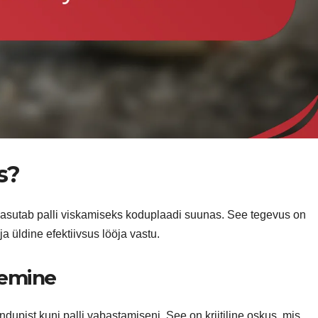
s?
a kasutab palli viskamiseks koduplaadi suunas. See tegevus on
a üldine efektiivsus lööja vastu.
lemine
dupist kuni palli vabastamiseni. See on kriitiline oskus, mis