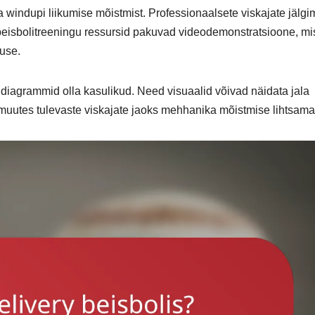
 windupi liikumise mõistmist. Professionaalsete viskajate jälgi
 beisbolitreeningu ressursid pakuvad videodemonstratsioone, mi
tuse.
 diagrammid olla kasulikud. Need visuaalid võivad näidata jala
, muutes tulevaste viskajate jaoks mehhanika mõistmise lihtsama