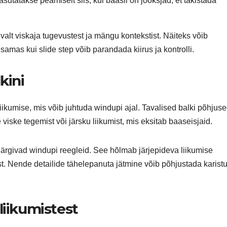
utatakse peamiselt siis, kui baasil on jooksjad, et takistada
valt viskaja tugevustest ja mängu kontekstist. Näiteks võib
amas kui slide step võib parandada kiirus ja kontrolli.
kini
iikumise, mis võib juhtuda windupi ajal. Tavalised balki põhjus
ske tegemist või järsku liikumist, mis eksitab baaseisjaid.
järgivad windupi reegleid. See hõlmab järjepideva liikumise
est. Nende detailide tähelepanuta jätmine võib põhjustada karistu
liikumistest