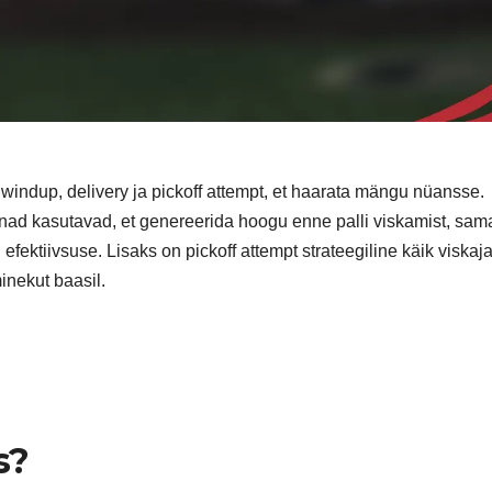
 windup, delivery ja pickoff attempt, et haarata mängu nüansse.
 nad kasutavad, et genereerida hoogu enne palli viskamist, sam
efektiivsuse. Lisaks on pickoff attempt strateegiline käik viskajal
inekut baasil.
s?