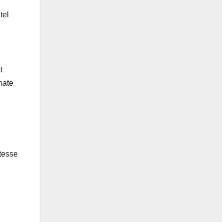
tel
t
mate
etesse