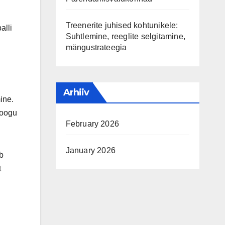
Treenerite juhised kohtunikele:
alli
Suhtlemine, reeglite selgitamine,
mängustrateegia
Arhiiv
ine.
hoogu
February 2026
January 2026
ib
t