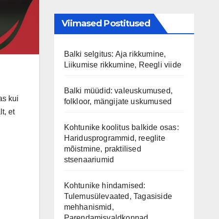
Viimased Postitused
Balki selgitus: Aja rikkumine,
Liikumise rikkumine, Reegli viide
Balki müüdid: valeuskumused,
as kui
folkloor, mängijate uskumused
t, et
Kohtunike koolitus balkide osas:
Haridusprogrammid, reeglite
mõistmine, praktilised
stsenaariumid
Kohtunike hindamised:
Tulemusülevaated, Tagasiside
mehhanismid,
Parendamisvaldkonnad