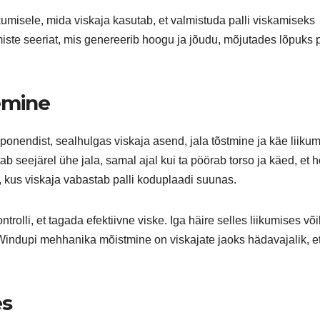
kumisele, mida viskaja kasutab, et valmistuda palli viskamiseks
miste seeriat, mis genereerib hoogu ja jõudu, mõjutades lõpuks p
emine
nendist, sealhulgas viskaja asend, jala tõstmine ja käe liikum
tab seejärel ühe jala, samal ajal kui ta pöörab torso ja käed, et 
, kus viskaja vabastab palli koduplaadi suunas.
trolli, et tagada efektiivne viske. Iga häire selles liikumises võ
. Windupi mehhanika mõistmine on viskajate jaoks hädavajalik, e
es