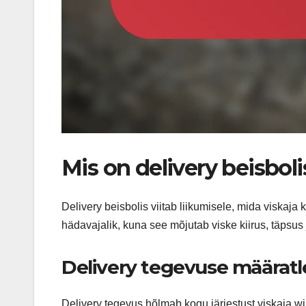
Mis on delivery beisboli
Delivery beisbolis viitab liikumisele, mida viskaj
hädavajalik, kuna see mõjutab viske kiirus, täpsus j
Delivery tegevuse määrat
Delivery tegevus hõlmab kogu järjestust viskaja win