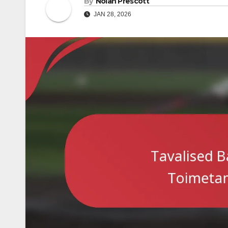
By
Nolan Prescott
JAN 28, 2026