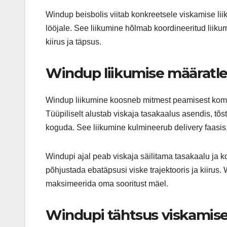
Windup beisbolis viitab konkreetsele viskamise lii
lööjale. See liikumine hõlmab koordineeritud liiku
kiirus ja täpsus.
Windup liikumise määratl
Windup liikumine koosneb mitmest peamisest kompo
Tüüpiliselt alustab viskaja tasakaalus asendis, tõs
koguda. See liikumine kulmineerub delivery faasis
Windupi ajal peab viskaja säilitama tasakaalu ja kon
põhjustada ebatäpsusi viske trajektooris ja kiirus
maksimeerida oma sooritust mäel.
Windupi tähtsus viskamis