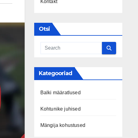
Kontakt
Otsi
Kategooriad
Balki määratlused
Kohtunike juhised
Mängija kohustused