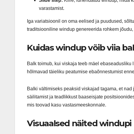
Slide step:
Kiire, lühendatud windup, mida kas
varastamist.
Iga variatsioonil on oma eelised ja puudused, sõltu
traditsiooniline windup genereerida rohkem jõudu, s
Kuidas windup võib viia bal
Balk toimub, kui viskaja teeb mäel ebaseadusliku l
hõlmavad täieliku peatumise ebaõnnestumist enne vi
Balki vältimiseks peaksid viskajad tagama, et nad 
säilitamist ja teadlikkust baaseisjate positsioonid
mis toovad kasu vastasmeeskonnale.
Visuaalsed näited windupi 