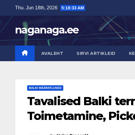
Skip
Thu. Jun 18th, 2026
5:18:34 AM
to
content
naganaga.ee
AVALEHT
SIRVI ARTIKLEID
KE
BALKI MÄÄRATLUSED
Tavalised Balki te
Toimetamine, Picko