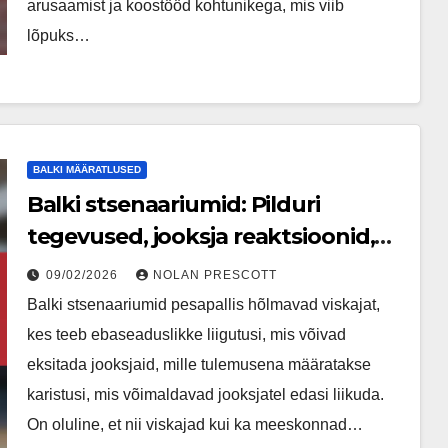
arusaamist ja koostööd kohtunikega, mis viib
lõpuks…
BALKI MÄÄRATLUSED
Balki stsenaariumid: Pilduri
tegevused, jooksja reaktsioonid,
kohtuniku otsused
09/02/2026
NOLAN PRESCOTT
Balki stsenaariumid pesapallis hõlmavad viskajat,
kes teeb ebaseaduslikke liigutusi, mis võivad
eksitada jooksjaid, mille tulemusena määratakse
karistusi, mis võimaldavad jooksjatel edasi liikuda.
On oluline, et nii viskajad kui ka meeskonnad…