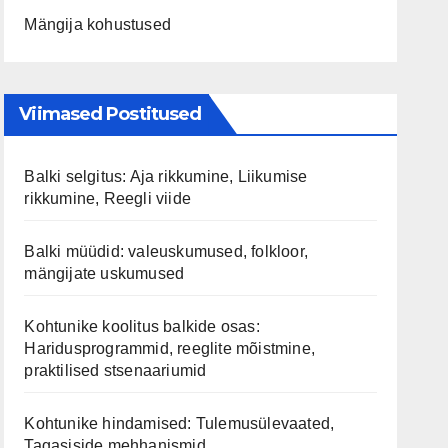
Mängija kohustused
Viimased Postitused
Balki selgitus: Aja rikkumine, Liikumise
rikkumine, Reegli viide
Balki müüdid: valeuskumused, folkloor,
mängijate uskumused
Kohtunike koolitus balkide osas:
Haridusprogrammid, reeglite mõistmine,
praktilised stsenaariumid
Kohtunike hindamised: Tulemusülevaated,
Tagasiside mehhanismid,