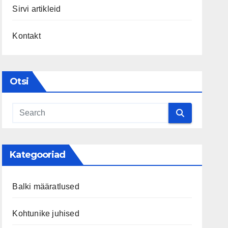
Sirvi artikleid
Kontakt
Otsi
Kategooriad
Balki määratlused
Kohtunike juhised