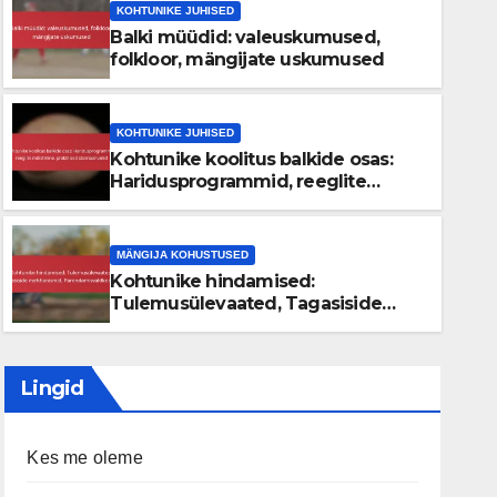
KOHTUNIKE JUHISED
Balki müüdid: valeuskumused,
folkloor, mängijate uskumused
KOHTUNIKE JUHISED
Kohtunike koolitus balkide osas:
KOHTUNIKE JUHISED
Haridusprogrammid, reeglite
Balki müüdid: valeuskumused
mõistmine, praktilised
stsenaariumid
mängijate uskumused
MÄNGIJA KOHUSTUSED
Kohtunike hindamised:
11/02/2026
NOLAN PRESCOTT
Tulemusülevaated, Tagasiside
mehhanismid,
Parendamisvaldkonnad
Lingid
Kes me oleme