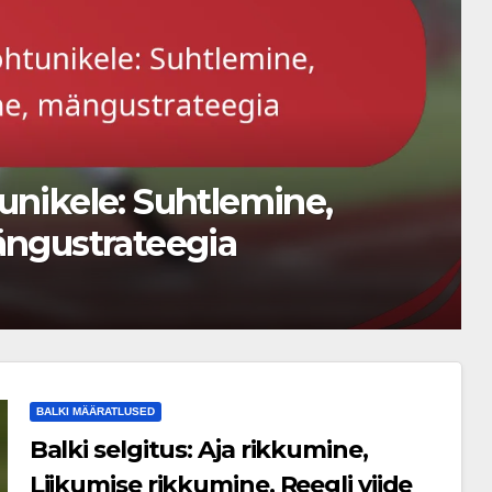
umine, Liikumise
BALKI MÄÄRATLUSED
Balki selgitus: Aja rikkumine,
Liikumise rikkumine, Reegli viide