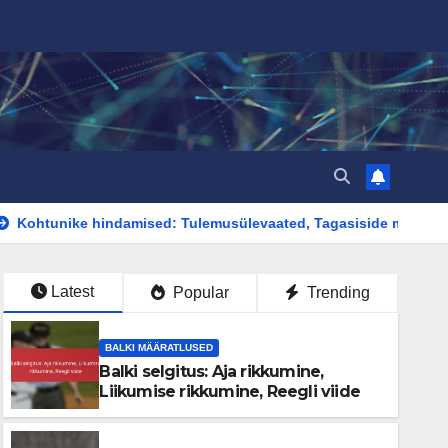
hindamised: Tulemusülevaated, Tagasiside mehhanismid, Paren
Latest
Popular
Trending
BALKI MÄÄRATLUSED
Balki selgitus: Aja rikkumine,
Liikumise rikkumine, Reegli viide