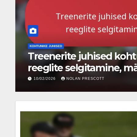
BALKI MÄÄRATLUSED
Balki selgitus: Aja rikk
rikkumine, Reegli viide
11/02/2026
NOLAN PRESCOTT