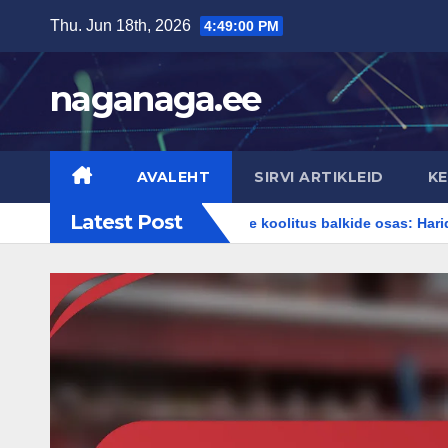
Skip
Thu. Jun 18th, 2026
4:49:02 PM
to
content
naganaga.ee
AVALEHT
SIRVI ARTIKLEID
KE
Latest Post
umused
Kohtunike koolitus balkide osas: Haridusprogrammid,