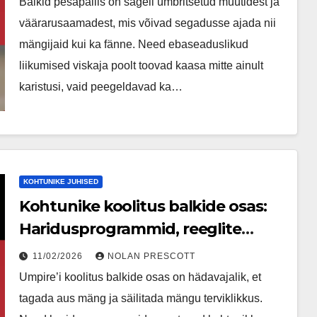
Balkid pesapallis on sageli ümbritsetud müütidest ja
väärarusaamadest, mis võivad segadusse ajada nii
mängijaid kui ka fänne. Need ebaseaduslikud
liikumised viskaja poolt toovad kaasa mitte ainult
karistusi, vaid peegeldavad ka…
KOHTUNIKE JUHISED
Kohtunike koolitus balkide osas:
Haridusprogrammid, reeglite
mõistmine, praktilised
11/02/2026
NOLAN PRESCOTT
stsenaariumid
Umpire’i koolitus balkide osas on hädavajalik, et
tagada aus mäng ja säilitada mängu terviklikkus.