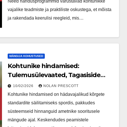
Need haridusprogrammid varustavad kohtunikke
vajalike teadmiste ja praktiliste oskustega, et mõista
ja rakendada keerulisi reegleid, mis…
MÄNGIJA KOHUSTUSED
Kohtunike hindamised:
Tulemusülevaated, Tagasiside
mehhanismid,
10/02/2026
NOLAN PRESCOTT
Parendamisvaldkonnad
Kohtunike hindamised on hädavajalikud kõrgete
standardite säilitamiseks spordis, pakkudes
süsteemseid hinnanguid ametnike sooritusele
mängude ajal. Keskendudes peamistele