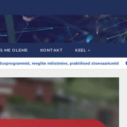
S ME OLEME
KONTAKT
KEEL
 reeglite mõistmine, praktilised stsenaariumid
Kohtunike 