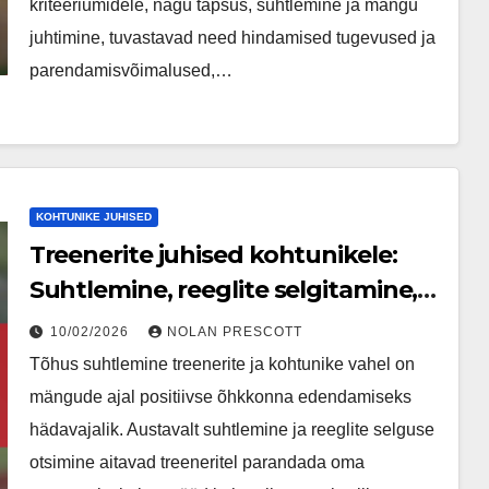
kriteeriumidele, nagu täpsus, suhtlemine ja mängu
juhtimine, tuvastavad need hindamised tugevused ja
parendamisvõimalused,…
KOHTUNIKE JUHISED
Treenerite juhised kohtunikele:
Suhtlemine, reeglite selgitamine,
mängustrateegia
10/02/2026
NOLAN PRESCOTT
Tõhus suhtlemine treenerite ja kohtunike vahel on
mängude ajal positiivse õhkkonna edendamiseks
hädavajalik. Austavalt suhtlemine ja reeglite selguse
otsimine aitavad treeneritel parandada oma