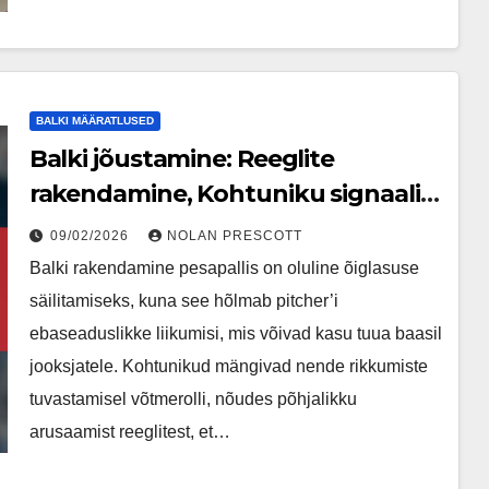
BALKI MÄÄRATLUSED
Balki jõustamine: Reeglite
rakendamine, Kohtuniku signaalid,
Mängija teadlikkus
09/02/2026
NOLAN PRESCOTT
Balki rakendamine pesapallis on oluline õiglasuse
säilitamiseks, kuna see hõlmab pitcher’i
ebaseaduslikke liikumisi, mis võivad kasu tuua baasil
jooksjatele. Kohtunikud mängivad nende rikkumiste
tuvastamisel võtmerolli, nõudes põhjalikku
arusaamist reeglitest, et…