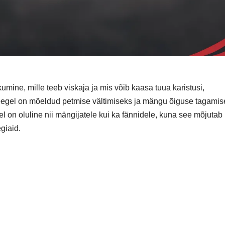
umine, mille teeb viskaja ja mis võib kaasa tuua karistusi,
reegel on mõeldud petmise vältimiseks ja mängu õiguse tagamis
l on oluline nii mängijatele kui ka fännidele, kuna see mõjutab
giaid.