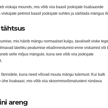
eeb viskaja mounds, mis võib viia baasil jooksjate lisabaaside
 viskajate petmist baasil jooksjate suhtes ja säilitada mängus õ
 tähtsus
ikumise, mis häirib mängu normaalset kulgu, tavaliselt viske te
õlmavad täieliku peatumise ebaõnnestumist enne viskamist või 
sneb selle mõjus mängule, kuna see võib viia jooksjate
t.
ka fännidele, kuna need võivad muuta mängu tulemust. Kui balk
e ühe lisabaasi, mis võib viia skoorimisvõimalusteni ründava
ini areng