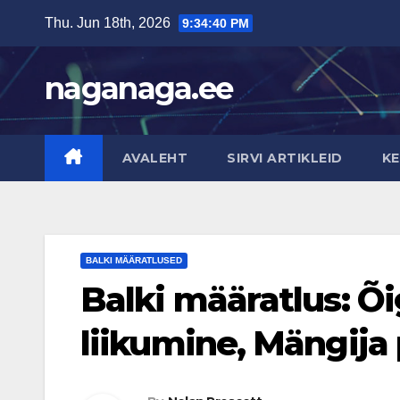
Skip
Thu. Jun 18th, 2026
9:34:42 PM
to
content
naganaga.ee
AVALEHT
SIRVI ARTIKLEID
KE
BALKI MÄÄRATLUSED
Balki määratlus: Õi
liikumine, Mängija