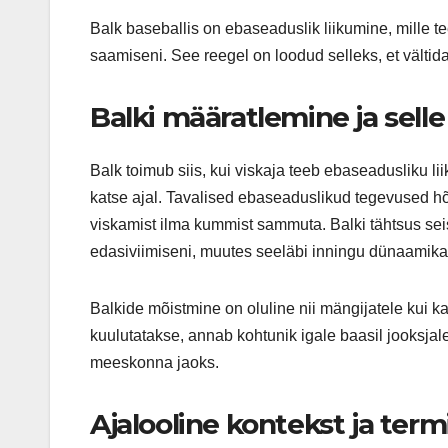
Balk baseballis on ebaseaduslik liikumine, mille t
saamiseni. See reegel on loodud selleks, et vältida
Balki määratlemine ja selle
Balk toimub siis, kui viskaja teeb ebaseadusliku li
katse ajal. Tavalised ebaseaduslikud tegevused h
viskamist ilma kummist sammuta. Balki tähtsus sei
edasiviimiseni, muutes seeläbi inningu dünaamika
Balkide mõistmine on oluline nii mängijatele kui 
kuulutatakse, annab kohtunik igale baasil jooksjal
meeskonna jaoks.
Ajalooline kontekst ja term