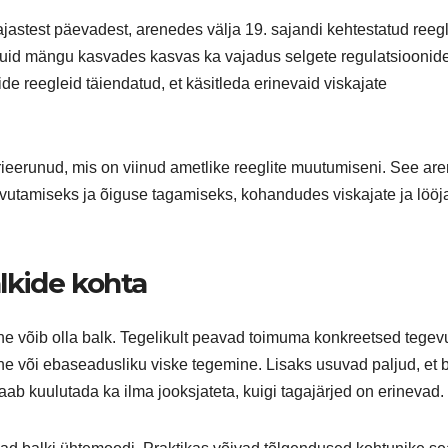
astest päevadest, arenedes välja 19. sajandi kehtestatud reegli
kuid mängu kasvades kasvas ka vajadus selgete regulatsioonid
ide reegleid täiendatud, et käsitleda erinevaid viskajate
rieerunud, mis on viinud ametlike reeglite muutumiseni. See ar
utamiseks ja õiguse tagamiseks, kohandudes viskajate ja lööj
lkide kohta
ine võib olla balk. Tegelikult peavad toimuma konkreetsed tegev
ne või ebaseadusliku viske tegemine. Lisaks usuvad paljud, et 
aab kuulutada ka ilma jooksjateta, kuigi tagajärjed on erinevad.