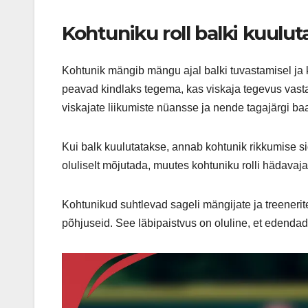
Kohtuniku roll balki kuulut
Kohtunik mängib mängu ajal balki tuvastamisel ja ku
peavad kindlaks tegema, kas viskaja tegevus vasta
viskajate liikumiste nüansse ja nende tagajärgi baa
Kui balk kuulutatakse, annab kohtunik rikkumise s
oluliselt mõjutada, muutes kohtuniku rolli hädavajal
Kohtunikud suhtlevad sageli mängijate ja treeneri
põhjuseid. See läbipaistvus on oluline, et edendad