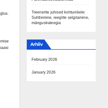
Treenerite juhised kohtunikele:
iglus.
Suhtlemine, reeglite selgitamine,
mängustrateegia
gemise
Arhiiv
baasi
February 2026
January 2026