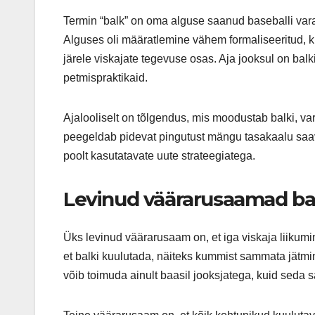
Termin “balk” on oma alguse saanud baseballi varaj
Alguses oli määratlemine vähem formaliseeritud, 
järele viskajate tegevuse osas. Aja jooksul on balk
petmispraktikaid.
Ajalooliselt on tõlgendus, mis moodustab balki, va
peegeldab pidevat pingutust mängu tasakaalu saav
poolt kasutatavate uute strateegiatega.
Levinud väärarusaamad ba
Üks levinud väärarusaam on, et iga viskaja liikum
et balki kuulutada, näiteks kummist sammata jätmi
võib toimuda ainult baasil jooksjatega, kuid seda s