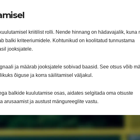
amisel
ulutamisel kriitilist rolli. Nende hinnang on hädavajalik, kuna
b balki kriteeriumidele. Kohtunikud on koolitatud tunnustama
sil jooksjatele.
ignaali ja määrab jooksjatele sobivad baasid. See otsus võib m
ikuks õiguse ja korra säilitamisel väljakul.
tega balkide kuulutamise osas, aidates selgitada oma otsuste
a arusaamist ja austust mängureeglite vastu.