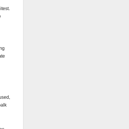
test.
e
eng
ate
used,
balk