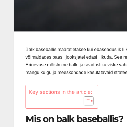
Balk baseballis määratletakse kui ebaseaduslik liik
võimaldades baasil jooksjatel edasi liikuda. See 
Erinevuse mõistmine balki ja seadusliku viske vahe
mängu kulgu ja meeskondade kasutatavaid stratee
Key sections in the article:
Mis on balk baseballis?