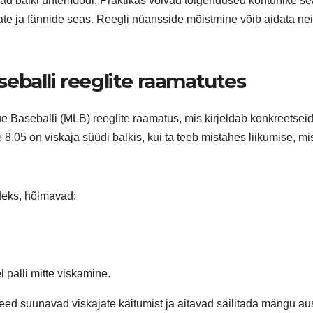
vad balki ühtemoodi. Praktikas võivad tõlgendused kohtunike s
ate ja fännide seas. Reegli nüansside mõistmine võib aidata ne
eballi reeglite raamatutes
 Baseballi (MLB) reeglite raamatus, mis kirjeldab konkreetsei
 8.05 on viskaja süüdi balkis, kui ta teeb mistahes liikumise, mi
deks, hõlmavad:
 palli mitte viskamine.
ed suunavad viskajate käitumist ja aitavad säilitada mängu au