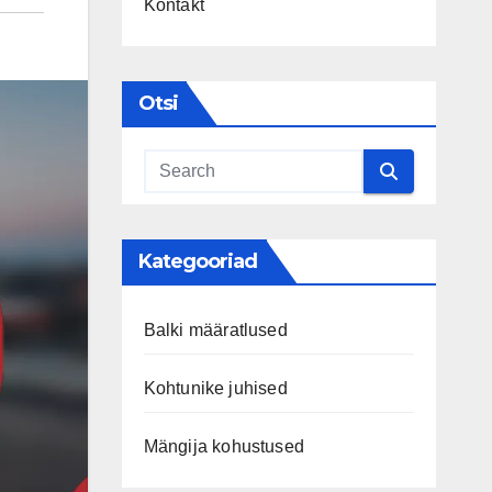
Kontakt
Otsi
Kategooriad
Balki määratlused
Kohtunike juhised
Mängija kohustused