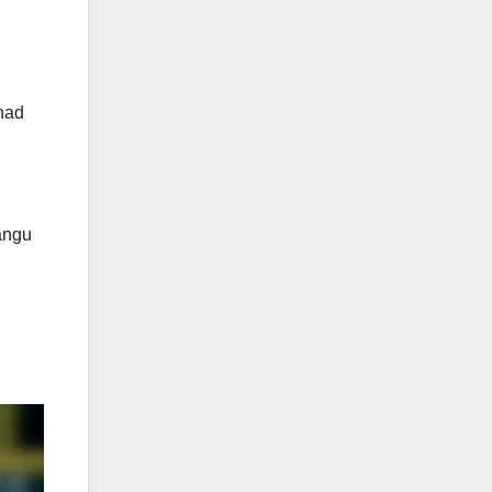
 nad
ängu