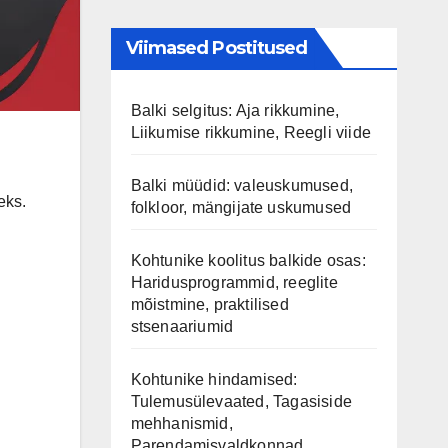
Viimased Postitused
Balki selgitus: Aja rikkumine,
Liikumise rikkumine, Reegli viide
Balki müüdid: valeuskumused,
eks.
folkloor, mängijate uskumused
Kohtunike koolitus balkide osas:
Haridusprogrammid, reeglite
mõistmine, praktilised
stsenaariumid
Kohtunike hindamised:
Tulemusülevaated, Tagasiside
mehhanismid,
Parendamisvaldkonnad