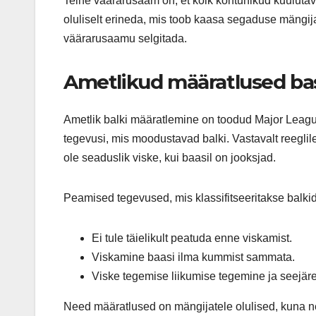
Teine väärarusaam on, et kõik kohtunikud kuuluta
oluliselt erineda, mis toob kaasa segaduse mängij
väärarusaamu selgitada.
Ametlikud määratlused bas
Ametlik balki määratlemine on toodud Major League
tegevusi, mis moodustavad balki. Vastavalt reeglile
ole seaduslik viske, kui baasil on jooksjad.
Peamised tegevused, mis klassifitseeritakse balki
Ei tule täielikult peatuda enne viskamist.
Viskamine baasi ilma kummist sammata.
Viske tegemise liikumise tegemine ja seejärel
Need määratlused on mängijatele olulised, kuna ne